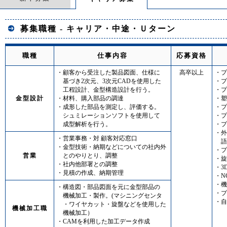
募集職種 - キャリア・中途・Ｕターン
職種
仕事内容
応募資格
・顧客から受注した製品図面、仕様に
高卒以上
・プ
基づき2次元、3次元CADを使用した
・プ
工程設計、金型構造設計を行う。
・プ
金型設計
・材料、購入部品の調達
・塑
・成形した部品を測定し、評価する。
・プ
シュミレーションソフトを使用して
・プ
成型解析を行う。
・プ
・外
・営業事務・対 顧客対応窓口
語
・金型技術・納期などについての社内外
・プ
営業
とのやりとり、調整
・旋
・社内他部署との調整
・3
・見積の作成、納期管理
・N
・機
・構造図・部品図面を元に金型部品の
・プ
機械加工・製作。(マシニングセンタ
・自
・ワイヤカット・旋盤などを使用した
機械加工職
機械加工）
・CAMを利用した加工データ作成