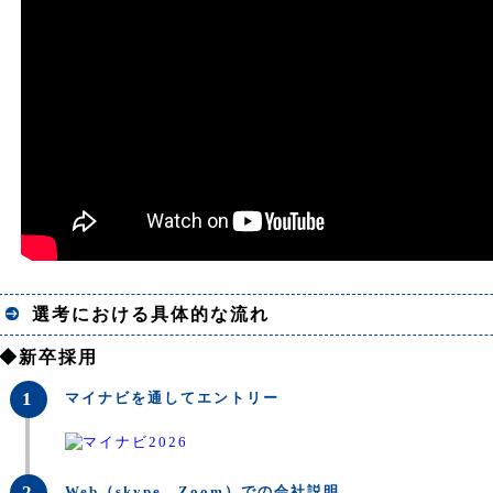
選考における具体的な流れ
◆新卒採用
1
マイナビを通してエントリー
2
Web（skype、Zoom）での会社説明