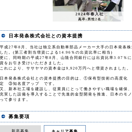
2024年春入社
高卒:男性2名
日本発条株式会社との資本提携
平成27年8月、当社は独立系自動車部品メーカー大手の日本発条
した。(第三者割当増資による14.96％の出資比率に相当)
更に、同時期の平成27年8月、山陰合同銀行には出資比率3.07％
資をお引き受けいただきました。
これにより、ササヤマの資本金は9,920万円へと増資されました。
日本発条株式会社との資本提携の目的は、①保有型技術の高度化
定 ③知名度アップ です。
又、新本社工場を建設し、従業員にとって働きやすい職場を確保
充実した設備を導入することで先進的金型開発を推進、日本のモ
って参ります。
募集要項
新卒募集
キャリア募集