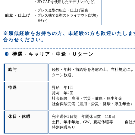
・3D CADを使用したモデリングなど。
・プレス金型の組立・仕上げ業務
組立・仕上げ
・プレス機で金型のトライアウト(試験)
を行う
※類似経験をお持ちの方、未経験の方も歓迎いたしま
合わせください。
待遇 - キャリア・中途・Ｕターン
給与
経験・年齢・前給等を考慮の上、当社規定によ
ターン歓迎。
待遇
昇給 年1回
賞与 年2回
社会保険 雇用・労災・健康・厚生年金
社会保険完備（雇用・労災・健康・厚生年金）
休日・休暇
完全週休2日制 年間休日数 110日
土日、年末年始、GW、夏期休暇等 … 自社
特別休暇あり