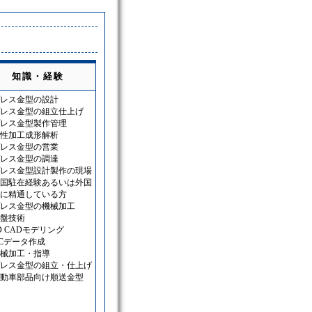
知識・経験
レス金型の設計
レス金型の組立仕上げ
レス金型製作管理
性加工成形解析
レス金型の営業
レス金型の調達
レス金型設計製作の現場
国駐在経験あるいは外国
に精通している方
レス金型の機械加工
盤技術
D CADモデリング
Cデータ作成
械加工・指導
レス金型の組立・仕上げ
動車部品向け順送金型