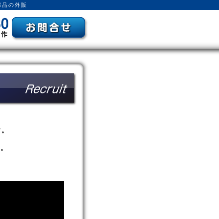
部品の外販
す。
す。